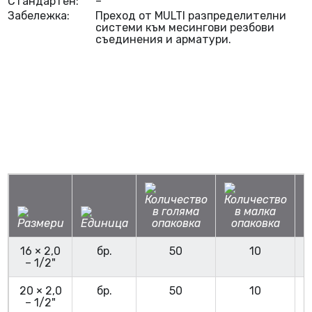
Стандартен:
–
Забележка:
Преход от MULTI разпределителни
системи към месингови резбови
съединения и арматури.
16 × 2,0
бр.
50
10
0
– 1/2"
20 × 2,0
бр.
50
10
0
– 1/2"