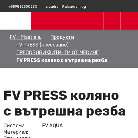
+359892330230
alcadrain@alcadrain.bg
FV - Plast a.s.
Продукти
FV PRESS (пресоване)
ПРЕСОВОВИ ФИТИНГИ ОТ МЕСИНГ
FV PRESS коляно с вътрешна резба
FV PRESS коляно
с вътрешна резба
Система:
FV AQUA
Материал: