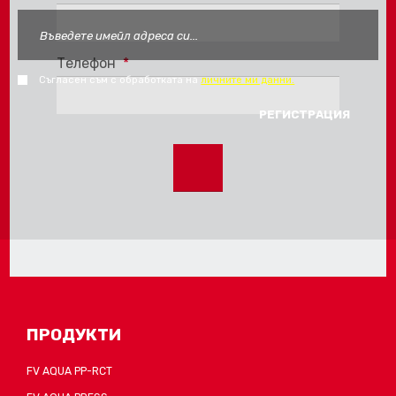
Телефон
*
Съгласен съм с обработката на
личните ми данни.
FORM_SEND_AJAX_FAIL
FORM_SEND_AJAX_FAIL
ПРОДУКТИ
FV AQUA PP-RCT