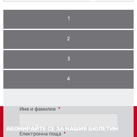
1
2
3
4
Pro stažení se musíte
Přihlásit
nebo
Registrovat
Име и фамилия
*
АБОНИРАЙТЕ СЕ ЗА НАШИЯ БЮЛЕТИН
Електронна поща
*