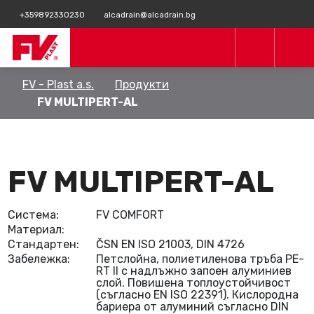
+359892330230
alcadrain@alcadrain.bg
FV - Plast a.s.
Продукти
FV MULTIPERT-AL
FV MULTIPERT-AL
Система:
FV COMFORT
Материал:
Стандартен:
ČSN EN ISO 21003, DIN 4726
Забележка:
Петслойна, полиетиленова тръба PE-
RT II с надлъжно запоен алуминиев
слой. Повишена топлоустойчивост
(съгласно EN ISO 22391). Кислородна
бариера от алуминий съгласно DIN