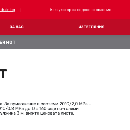
Калкулатор за подово отопление
drain.bg
ЗА НАС
ИЗТЕГЛЯНИЯ
SER HOT
FV PRESS (пресоване)
FV THERM (отопление
ТРЪБИ
MULTIPERT-AL
ТИНГИ ОТ МЕСИНГ
ТОПЛОИЗОЛАЦИОННИ ПОДОВИ П
OT
КОЛЕКТОРИ И КУТИИ
АКСЕСОАРИ
. За приложение в системи 20°C/2,0 MPa –
70°C/0,8 MPa до D = 160 още по-големи
дължина 3 м, вижте ценовата листа.