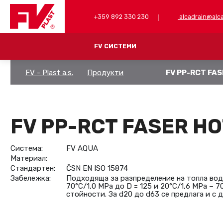
+359 892 330 230
alcadrain@alca
FV СИСТЕМИ
FV - Plast a.s.
Продукти
FV PP-RCT FA
FV PP-RCT (лепене)
PP-RCT ТРЪБИ
MULTIPERT-AL 
PP-RCT ФИТИНГИ
ПРЕСОВОВИ ФИ
FV PP-RCT FASER H
ФИТИНГИ
ИНСТРУМЕНТИ
КОМБИНИРАНИ
Система:
FV AQUA
Материал:
ЗАТВАРЯЩИ ФИТИНГИ
Стандартен:
ČSN EN ISO 15874
PP-RCT ФИТИНГИ ЗА ЧЕЛНО ЛЕПЕНЕ
Забележка:
Подходяща за разпределение на топла вода
70°C/1,0 MPa до D = 125 и 20°C/1,6 MPa – 
ИНСТРУМЕНТИ И АКСЕСОАРИ
стойности. За d20 до d63 се предлага и с 