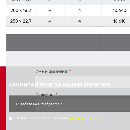
200 × 18,2
м
4
10,640
250 × 22,7
м
4
16,610
1
Pro stažení se musíte
Přihlásit
nebo
Registrovat
Име и фамилия
*
АБОНИРАЙТЕ СЕ ЗА НАШИЯ БЮЛЕТИН
Телефон
*
Съгласен съм с обработката на
личните ми данни.
FORM_SEND_AJAX_FAIL