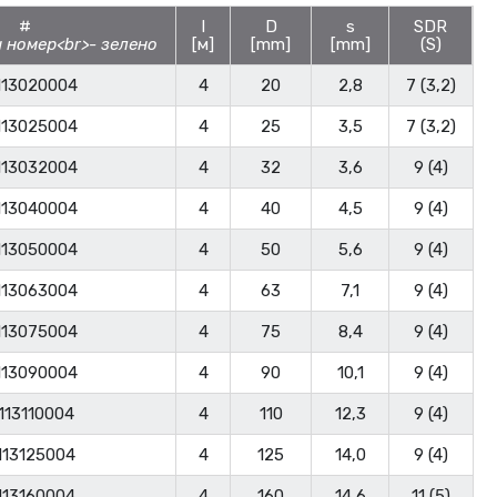
#
l
D
s
SDR
[м]
[mm]
[mm]
(S)
113020004
4
20
2,8
7 (3,2)
113025004
4
25
3,5
7 (3,2)
113032004
4
32
3,6
9 (4)
113040004
4
40
4,5
9 (4)
113050004
4
50
5,6
9 (4)
113063004
4
63
7,1
9 (4)
113075004
4
75
8,4
9 (4)
113090004
4
90
10,1
9 (4)
113110004
4
110
12,3
9 (4)
113125004
4
125
14,0
9 (4)
113160004
4
160
14,6
11 (5)