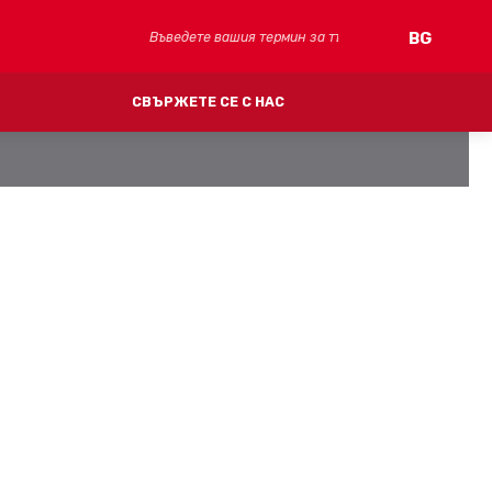
Търсене
BG
СВЪРЖЕТЕ СЕ С НАС
)
FV CLIMA (охлаждане)
MULTIPERT-AL
ЛОЧИ
СИСТЕМА ЗА ТАВАННИ И СТЕННИ ПАНЕЛИ
КОЛЕКТОРИ
ФИТИНГИ
АКСЕСОАРИ