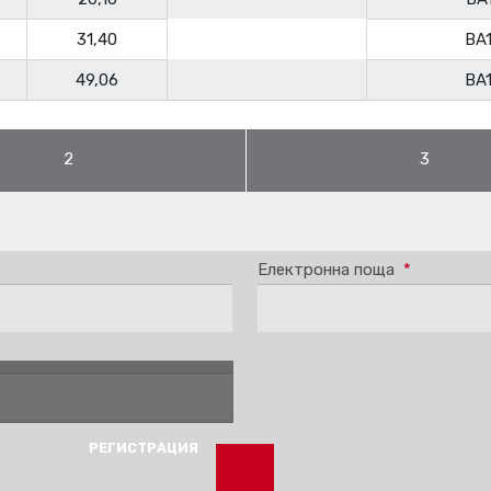
31,40
BA
49,06
BA
2
3
Електронна поща
*