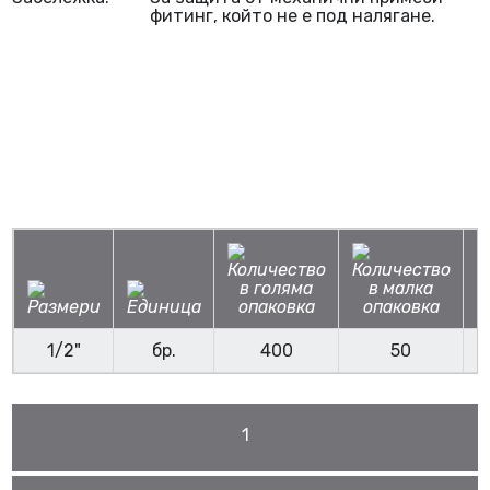
фитинг, който не е под налягане.
1/2"
бр.
400
50
1