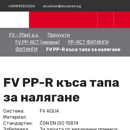
+359892330230
alcadrain@alcadrain.bg
FV - Plast a.s.
Продукти
FV PP-RCT (лепене)
PP-RCT ФИТИНГИ
ФИТИНГИ
FV PP-R къса тапа за налягане
FV PP-R къса тапа
за налягане
Система:
FV AQUA
Материал:
Стандартен:
ČSN EN ISO 15874
Забележка:
За защита от механични примеси