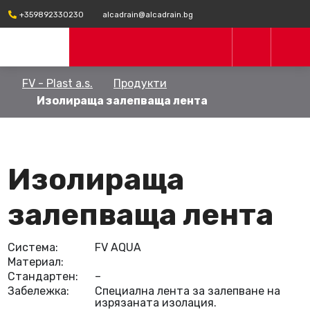
+359892330230
alcadrain@alcadrain.bg
FV - Plast a.s.
Продукти
Изолираща залепваща лента
Изолираща
залепваща лента
Система:
FV AQUA
Материал:
Стандартен:
–
Забележка:
Специална лента за залепване на
изрязаната изолация.