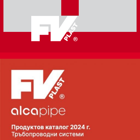
FORM_SEND_AJAX_FAIL