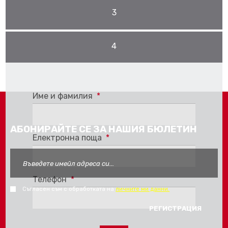
3
4
Pro stažení se musíte
Přihlásit
nebo
Registrovat
Име и фамилия
*
АБОНИРАЙТЕ СЕ ЗА НАШИЯ БЮЛЕТИН
Електронна поща
*
Телефон
*
Съгласен съм с обработката на
личните ми данни.
FORM_SEND_AJAX_FAIL