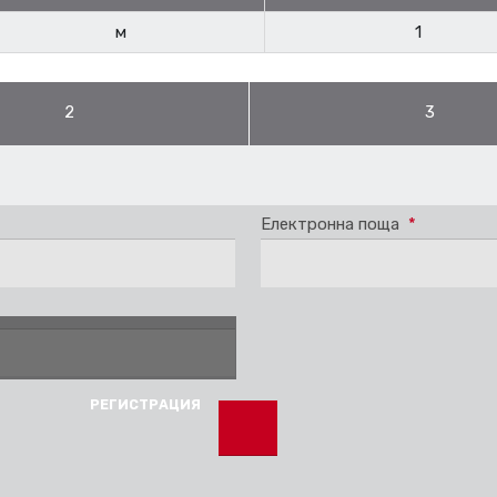
м
1
2
3
Електронна поща
*