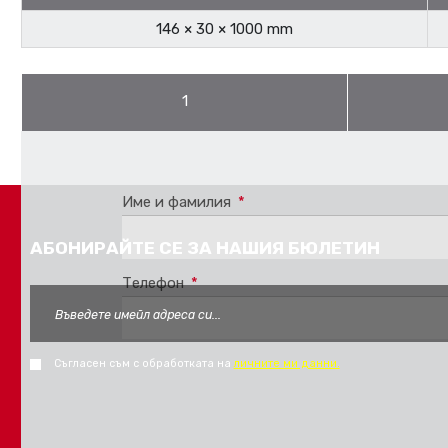
146 × 30 × 1000 mm
1
Pro stažení se musíte
Přihlásit
nebo
Registrovat
Име и фамилия
*
АБОНИРАЙТЕ СЕ ЗА НАШИЯ БЮЛЕТИН
Телефон
*
Съгласен съм с обработката на
личните ми данни.
FORM_SEND_AJAX_FAIL
FORM_SEND_AJAX_FAIL