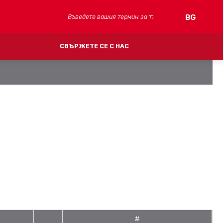
Търсене
BG
СВЪРЖЕТЕ СЕ С НАС
)
FV CLIMA (охлаждане)
MULTIPERT-AL
ЛОЧИ
СИСТЕМА ЗА ТАВАННИ И СТЕННИ ПАНЕЛИ
КОЛЕКТОРИ
ФИТИНГИ
АКСЕСОАРИ
#