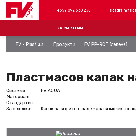
+359 892 330 230
alcadrain@alca
FV СИСТЕМИ
FV - Plast a.s.
Продукти
FV PP-RCT (лепене)
FV PP-RCT (лепене)
PP-RCT ТРЪБИ
MULTIPERT-AL 
PP-RCT ФИТИНГИ
ПРЕСОВОВИ ФИ
Пластмасов капак н
ФИТИНГИ
ИНСТРУМЕНТИ
КОМБИНИРАНИ
Система:
FV AQUA
Материал:
ЗАТВАРЯЩИ ФИТИНГИ
Стандартен:
–
PP-RCT ФИТИНГИ ЗА ЧЕЛНО ЛЕПЕНЕ
Забележка:
Капак за корито с надеждна комплектована
ИНСТРУМЕНТИ И АКСЕСОАРИ