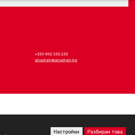
+359 892 330 230
alcadrain@alcadrain.bg
Настройки
Разбирам това