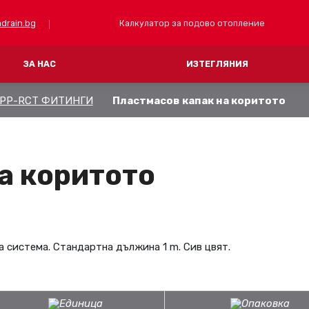
Калкулатор за подово отопление
drain.bg
ЗА НАС
ИЗТЕГЛЯНИЯ
PP-RCT ФИТИНГИ
Пластмасов капак на коритото
FV PRESS (пресоване)
FV THERM (отопление
ТРЪБИ
MULTIPERT-AL
ТИНГИ ОТ МЕСИНГ
ТОПЛОИЗОЛАЦИОННИ ПОДОВИ П
а коритото
КОЛЕКТОРИ И КУТИИ
АКСЕСОАРИ
 система. Стандартна дължина 1 m. Сив цвят.